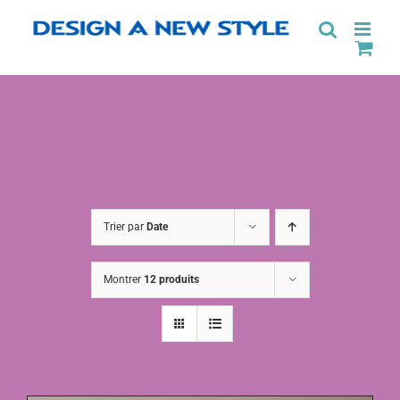
Passer
au
contenu
Trier par
Date
Montrer
12 produits