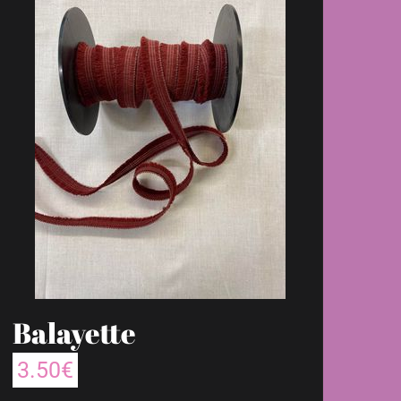
Balayette
3.50
€