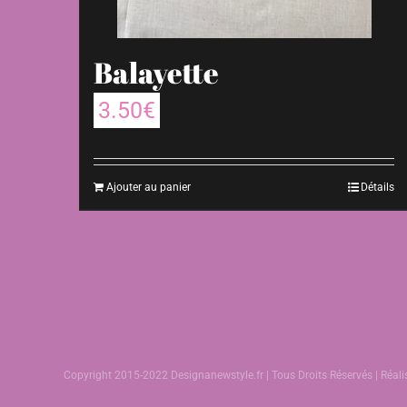
Balayette
3.50
€
Ajouter au panier
Détails
Copyright 2015-2022 Designanewstyle.fr | Tous Droits Réservés | Réal