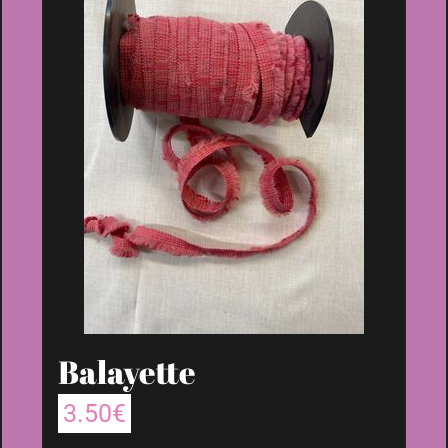
Balayette
3.50
€