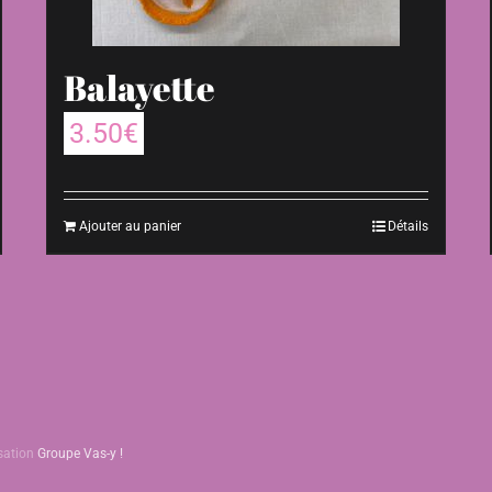
Balayette
3.50
€
Ajouter au panier
Détails
isation
Groupe Vas-y !