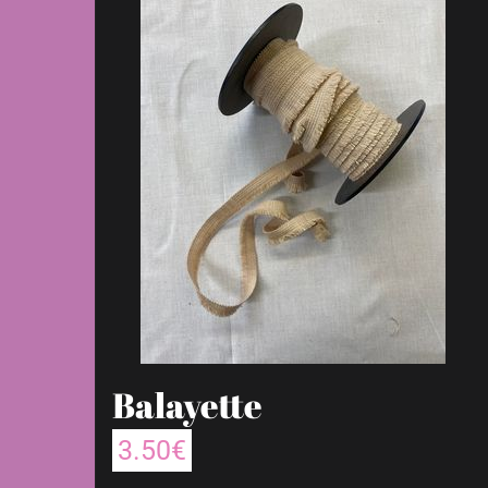
Balayette
3.50
€